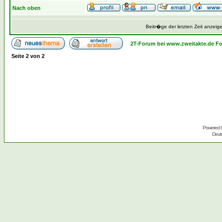
Nach oben
Beitr�ge der letzten Zeit anzeig
2T-Forum bei www.zweitakte.de F
Seite
2
von
2
Powered 
Deut