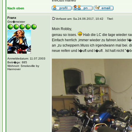
Invictus maneo
Nach oben
Franx
Verfasst am: Sa.24.06.2017, 10:42
Titel:
Gro�meister
Moin Robby,
genau so isses.
Hab die LC die tage wieder ra
Einfach herrlich ,immer wieder zu fahren.leider 
an ,zu scheppern.Muss ich irgendwann mal bei. di
neue reifen und l�uft und l�uft . Ist halt nicht "
Anmeldedatum: 11.07.2003
Beitr�ge: 885
Wohnort: Smokeville by
Hannover