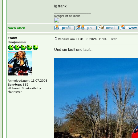
lg franx
_________________
weniger ist oft mehr.....
Nach oben
Franx
Verfasst am: Di.31.03.2026, 11:04
Titel:
Gro�meister
Und sie läuft und läuft...
Anmeldedatum: 11.07.2003
Beitr�ge: 885
Wohnort: Smokeville by
Hannover