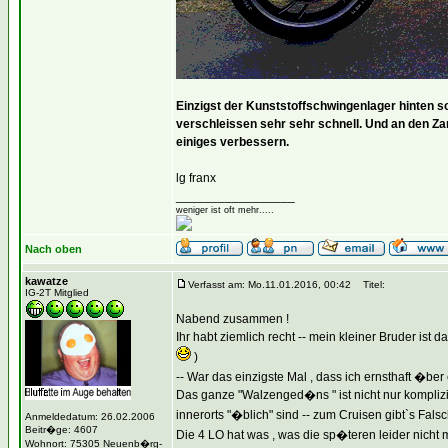
Einzigst der Kunststoffschwingenlager hinten so
verschleissen sehr sehr schnell. Und an den 
einiges verbessern.
lg franx
_________________
weniger ist oft mehr.....
Nach oben
kawatze
Verfasst am: Mo.11.01.2016, 00:42
Titel:
IG-2T Mitglied
Nabend zusammen !
Ihr habt ziemlich recht -- mein kleiner Bruder i
)
-- War das einzigste Mal , dass ich ernsthaft �
Das ganze "Walzenged�ns " ist nicht nur komplizie
innerorts "�blich" sind -- zum Cruisen gibt`s Falsc
Anmeldedatum: 26.02.2006
Beitr�ge: 4607
Die 4 LO hat was , was die sp�teren leider nicht
Wohnort: 75305 Neuenb�rg-