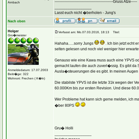
-----------------------------------------------Gruss Atze-----
Arnbach
_________________
Lasst euch nicht �berholen - Jung's
Nach oben
Holger
Verfasst am: Mo.07.03.2016, 18:13
Titel:
Gro�meister
Hahaha......sorry Jungs
. Ich bin jetzt echt
selten gelesen und noch viel weniger hier erwartet
Genauso wie eine Kawa muss auch eine YPVS ode
gemacht laufen die auch zuverl�ssig. Es gibt da S
Anmeldedatum: 17.07.2003
Ausla�steuerungen die es gibt. In meinen Auge
Beitr�ge: 322
Wohnort: Frechen ( K�ln)
Die stabilste YPVS ist die letzte 31k wegen der V
60.000Km bis zur ersten Revision. Und diese 60.
Wer Probleme hat kann sich gerne melden, ich mac
�ber 80PS
Gru� Holli
_________________