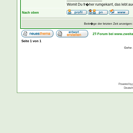
Womit Du fr�her rumgekarrt, das lebt au
Nach oben
Beitr�ge der letzten Zeit anzeigen
2T-Forum bei www.zweita
Seite
1
von
1
Gehe 
Powered by
Deutsc