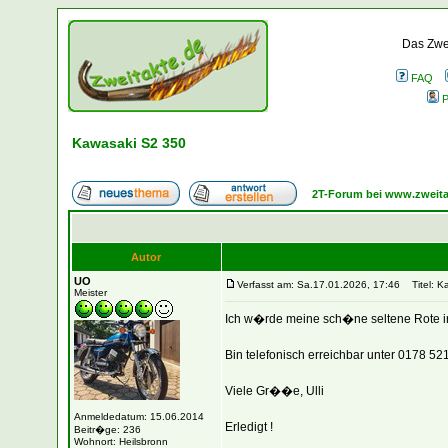
Das Zwei
FAQ
P
Kawasaki S2 350
2T-Forum bei www.zweita
Autor
UO
Verfasst am: Sa.17.01.2026, 17:46
Titel: K
Meister
Ich w�rde meine sch�ne seltene Rote 
Bin telefonisch erreichbar unter 0178 52
Viele Gr��e, Ulli
Anmeldedatum: 15.06.2014
Erledigt !
Beitr�ge: 236
Wohnort: Heilsbronn
_________________