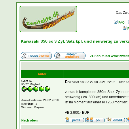
Das Zwei
FAQ
P
Kawasaki 350 cc 3 Zyl. Satz kpl. und neuwertig zu verk
2T-Forum bei www.zweita
Autor
Gert K.
Verfasst am: So.22.08.2021, 22:02
Titel: Ka
IG-2T Mitglied
verkaufe kompletten 350er Satz. Zylinde
neuwertig ( ca. 800 km) und unverbastelt
Anmeldedatum: 26.02.2010
Ist im Moment auf einer KH 250 montiert
Beitr�ge: 1
Wohnort: Bayern
VB 2.900,- EUR
Nach oben