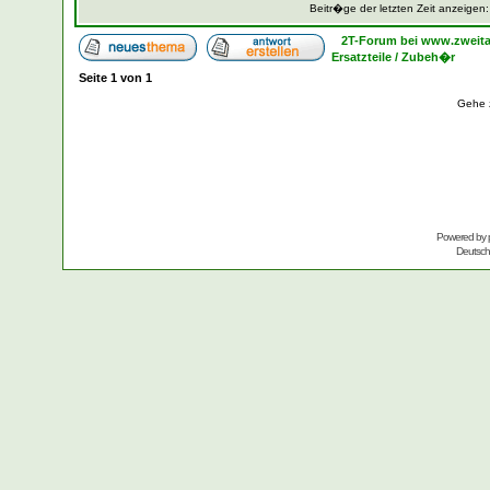
Beitr�ge der letzten Zeit anzeigen
2T-Forum bei www.zweita
Ersatzteile / Zubeh�r
Seite
1
von
1
Gehe 
Powered by
Deutsc