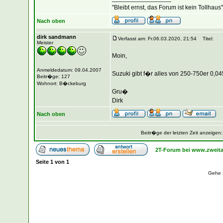
"Bleibt ernst, das Forum ist kein Tollhaus"
Nach oben
dirk sandmann
Verfasst am: Fr.06.03.2020, 21:54
Titel:
Meister
Moin,
Anmeldedatum: 09.04.2007
Suzuki gibt f�r alles von 250-750er 0,0
Beitr�ge: 127
Wohnort: B�ckeburg
Gru�
Dirk
Nach oben
Beitr�ge der letzten Zeit anzeigen
2T-Forum bei www.zweita
Seite
1
von
1
Gehe 