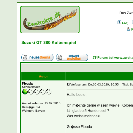
Das Zwei
FAQ
P
Suzuki GT 380 Kolbenspiel
2T-Forum bei www.zweita
Autor
Fleuda
Verfasst am: Do.05.03.2020, 16:55
Titel: Su
Schmiermaxe
Hallo Leute,
Anmeldedatum: 15.02.2015
Ich m�chte gerne wissen wieviel Kolben
Beitr�ge: 24
Ich glaube 5 Hundertstel ?
Wohnort: Bayern
Wer weiss mehr dazu.
Gr�sse Fleuda
_________________