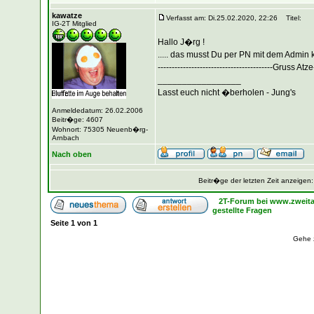
kawatze
Verfasst am: Di.25.02.2020, 22:26
Titel:
IG-2T Mitglied
Hallo J�rg !
..... das musst Du per PN mit dem Admin 
-----------------------------------------Gruss Atze-
_________________
Lasst euch nicht �berholen - Jung's
Anmeldedatum: 26.02.2006
Beitr�ge: 4607
Wohnort: 75305 Neuenb�rg-
Arnbach
Nach oben
Beitr�ge der letzten Zeit anzeigen
2T-Forum bei www.zweita
gestellte Fragen
Seite
1
von
1
Gehe 