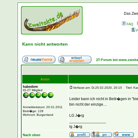
Das Zwei
FAQ
P
Kann nicht antworten
2T-Forum bei www.zweita
Autor
habedere
Verfasst am: Di.25.02.2020, 20:15
Titel: Kan
IG-2T Mitglied
Leider kann ich nicht in Beitr�gen in "b
bin nicht der einzige....
Anmeldedatum: 20.01.2011
Beitr�ge: 128
Wohnort: Burgenland
LG J�rg
_________________
lg J�rg
Nach oben