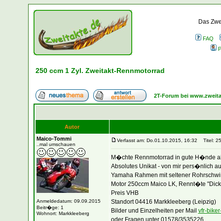
Das Zwei
FAQ
P
250 ccm 1 Zyl. Zweitakt-Rennmotorrad
2T-Forum bei www.zweita
Autor
Maico-Tommi
Verfasst am: Do.01.10.2015, 16:32
Titel: 25
..mal umschauen
M�chte Rennmotorrad in gute H�nde a
Absolutes Unikat - von mir pers�nlich au
Yamaha Rahmen mit seltener Rohrschw
Motor 250ccm Maico LK, Rennt�te "Dicke
Preis VHB
Anmeldedatum: 09.09.2015
Standort 04416 Markkleeberg (Leipzig)
Beitr�ge: 1
Bilder und Einzelheiten per Mail
vfr-bik
Wohnort: Markkleeberg
oder Fragen unter 01578/3535226