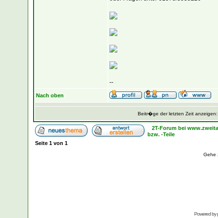
--
Nach oben
Beitr�ge der letzten Zeit anzeigen
2T-Forum bei www.zweita
bzw. -Teile
Seite
1
von
1
Gehe 
Powered by