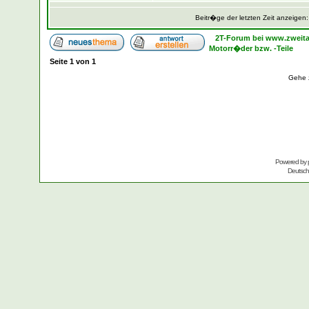
Beitr�ge der letzten Zeit anzeigen
2T-Forum bei www.zweita
Motorr�der bzw. -Teile
Seite
1
von
1
Gehe 
Powered by
Deutsc