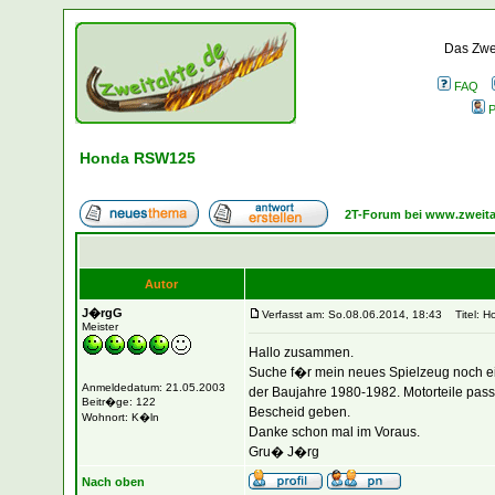
Das Zwei
FAQ
P
Honda RSW125
2T-Forum bei www.zweita
Autor
J�rgG
Verfasst am: So.08.06.2014, 18:43
Titel: 
Meister
Hallo zusammen.
Suche f�r mein neues Spielzeug noch ei
Anmeldedatum: 21.05.2003
der Baujahre 1980-1982. Motorteile pass
Beitr�ge: 122
Bescheid geben.
Wohnort: K�ln
Danke schon mal im Voraus.
Gru� J�rg
Nach oben