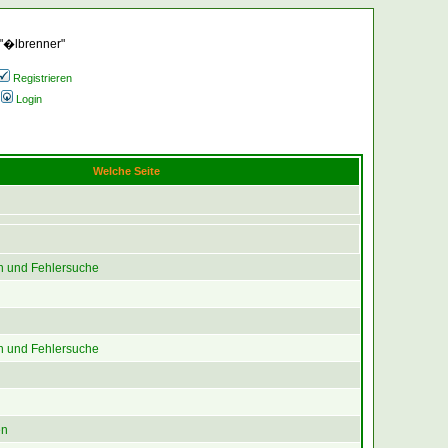
 "�lbrenner"
Registrieren
Login
Welche Seite
 und Fehlersuche
 und Fehlersuche
en