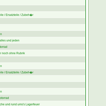
le / Ersatzteile / Zubeh�r
en
alles und jeden
torrad
r noch ohne Rubrik
en
le / Ersatzteile / Zubeh�r
en
otorrad
che und rund ums's Lagerfeuer