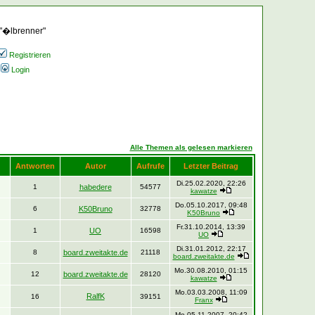
 "�lbrenner"
Registrieren
Login
Alle Themen als gelesen markieren
Antworten
Autor
Aufrufe
Letzter Beitrag
Di.25.02.2020, 22:26
1
habedere
54577
kawatze
Do.05.10.2017, 09:48
6
K50Bruno
32778
K50Bruno
Fr.31.10.2014, 13:39
1
UO
16598
UO
Di.31.01.2012, 22:17
8
board.zweitakte.de
21118
board.zweitakte.de
Mo.30.08.2010, 01:15
12
board.zweitakte.de
28120
kawatze
Mo.03.03.2008, 11:09
RalfK
16
39151
Franx
Mo.05.11.2007, 20:42