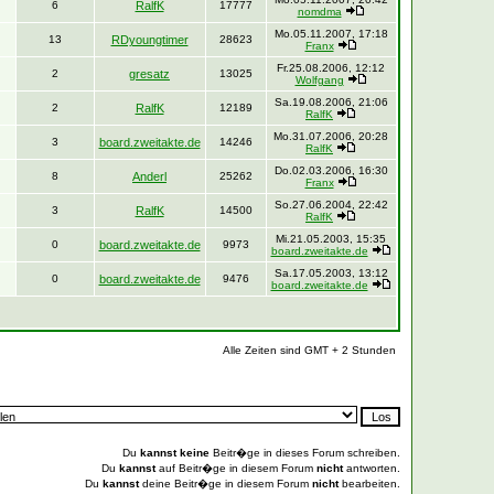
6
RalfK
17777
nomdma
Mo.05.11.2007, 17:18
13
RDyoungtimer
28623
Franx
Fr.25.08.2006, 12:12
2
gresatz
13025
Wolfgang
Sa.19.08.2006, 21:06
2
RalfK
12189
RalfK
Mo.31.07.2006, 20:28
3
board.zweitakte.de
14246
RalfK
Do.02.03.2006, 16:30
8
Anderl
25262
Franx
So.27.06.2004, 22:42
3
RalfK
14500
RalfK
Mi.21.05.2003, 15:35
0
board.zweitakte.de
9973
board.zweitakte.de
Sa.17.05.2003, 13:12
0
board.zweitakte.de
9476
board.zweitakte.de
Alle Zeiten sind GMT + 2 Stunden
Du
kannst keine
Beitr�ge in dieses Forum schreiben.
Du
kannst
auf Beitr�ge in diesem Forum
nicht
antworten.
Du
kannst
deine Beitr�ge in diesem Forum
nicht
bearbeiten.