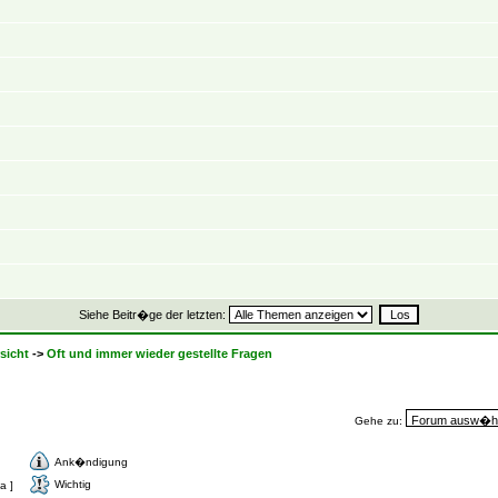
Siehe Beitr�ge der letzten:
sicht
->
Oft und immer wieder gestellte Fragen
Gehe zu:
Ank�ndigung
Wichtig
a ]