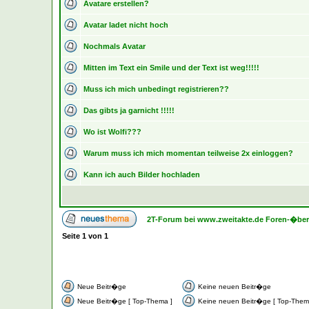
Avatare erstellen?
Avatar ladet nicht hoch
Nochmals Avatar
Mitten im Text ein Smile und der Text ist weg!!!!!
Muss ich mich unbedingt registrieren??
Das gibts ja garnicht !!!!!
Wo ist Wolfi???
Warum muss ich mich momentan teilweise 2x einloggen?
Kann ich auch Bilder hochladen
2T-Forum bei www.zweitakte.de Foren-�ber
Seite
1
von
1
Neue Beitr�ge
Keine neuen Beitr�ge
Neue Beitr�ge [ Top-Thema ]
Keine neuen Beitr�ge [ Top-Them