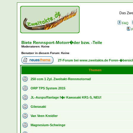
Das Zwei
FAQ
P
Biete Rennsport-Motorr�der bzw. -Teile
Moderatoren
: Keine
Benutzer in diesem Forum: Keine
2T-Forum bei www.zweitakte.de Foren-�bersic
Themen
250 ccm 1 Zyl. Zweitakt-Rennmotorrad
ORP TPS System 2015
JL-Auspuffanlage f�r Kawasaki KR1-S, NEU!
Gilerasaki
Van Veen Kreidler
Magnesium-Schwinge