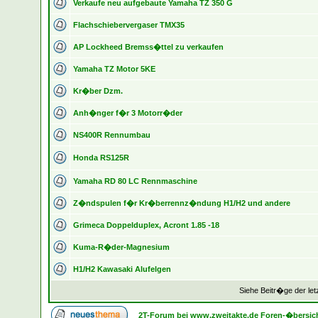
Verkaufe neu aufgebaute Yamaha TZ 350 G
Flachschiebervergaser TMX35
AP Lockheed Bremss�ttel zu verkaufen
Yamaha TZ Motor 5KE
Kr�ber Dzm.
Anh�nger f�r 3 Motorr�der
NS400R Rennumbau
Honda RS125R
Yamaha RD 80 LC Rennmaschine
Z�ndspulen f�r Kr�berrennz�ndung H1/H2 und andere
Grimeca Doppelduplex, Acront 1.85 -18
Kuma-R�der-Magnesium
H1/H2 Kawasaki Alufelgen
Siehe Beitr�ge der let
2T-Forum bei www.zweitakte.de Foren-�bersic