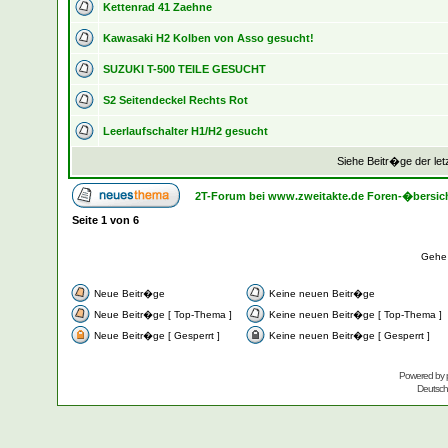
Kettenrad 41 Zaehne
Kawasaki H2 Kolben von Asso gesucht!
SUZUKI T-500 TEILE GESUCHT
S2 Seitendeckel Rechts Rot
Leerlaufschalter H1/H2 gesucht
Siehe Beitr�ge der let
2T-Forum bei www.zweitakte.de Foren-�bersic
Seite
1
von
6
Gehe
Neue Beitr�ge
Keine neuen Beitr�ge
Neue Beitr�ge [ Top-Thema ]
Keine neuen Beitr�ge [ Top-Thema ]
Neue Beitr�ge [ Gesperrt ]
Keine neuen Beitr�ge [ Gesperrt ]
Powered by
Deutsc