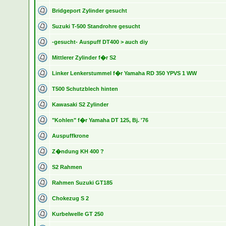
Bridgeport Zylinder gesucht
Suzuki T-500 Standrohre gesucht
-gesucht- Auspuff DT400 > auch diy
Mittlerer Zylinder f�r S2
Linker Lenkerstummel f�r Yamaha RD 350 YPVS 1 WW
T500 Schutzblech hinten
Kawasaki S2 Zylinder
"Kohlen" f�r Yamaha DT 125, Bj. '76
Auspuffkrone
Z�ndung KH 400 ?
S2 Rahmen
Rahmen Suzuki GT185
Chokezug S 2
Kurbelwelle GT 250