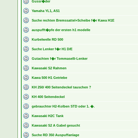
Gussr�der
Yamaha YL1, AS1
Suche rechten Bremssattel+Scheibe f�r Kawa H1E
auspufft�pfe der ersten h1 modelle
Kurbelwelle RD 500
Suche Lenker f�r H1 D/E
Gutachten f�r Tommaselli-Lenker
Kawasaki S2 Rahmen
Kawa 500 H1 Getriebe
KH 250/ 400 Seitendeckel tauschen ?
KH 400 Seitendeckel
gebrauchter H2-Kolben STD oder 1. �.
Kawasaki H2C Tank
Kawasaki S2 A Gabel gesucht
Suche RD 350 Auspuffanlage