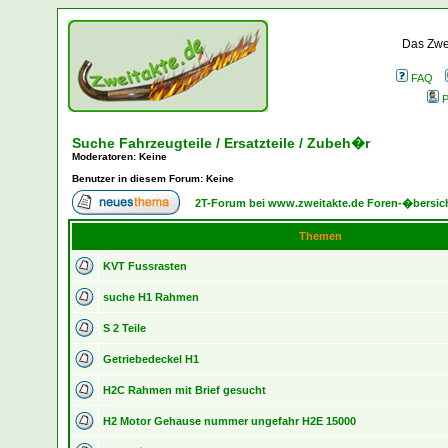
Das Zwei
FAQ
P
Suche Fahrzeugteile / Ersatzteile / Zubeh�r
Moderatoren
: Keine
Benutzer in diesem Forum: Keine
2T-Forum bei www.zweitakte.de Foren-�bersic
Themen
KVT Fussrasten
suche H1 Rahmen
S 2 Teile
Getriebedeckel H1
H2C Rahmen mit Brief gesucht
H2 Motor Gehause nummer ungefahr H2E 15000