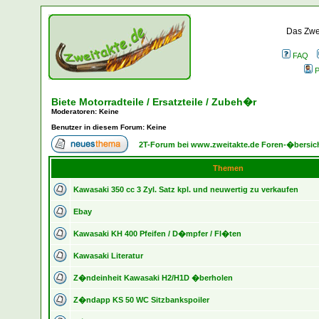
Das Zwei
FAQ
P
Biete Motorradteile / Ersatzteile / Zubeh�r
Moderatoren
: Keine
Benutzer in diesem Forum: Keine
2T-Forum bei www.zweitakte.de Foren-�bersic
Themen
Kawasaki 350 cc 3 Zyl. Satz kpl. und neuwertig zu verkaufen
Ebay
Kawasaki KH 400 Pfeifen / D�mpfer / Fl�ten
Kawasaki Literatur
Z�ndeinheit Kawasaki H2/H1D �berholen
Z�ndapp KS 50 WC Sitzbankspoiler