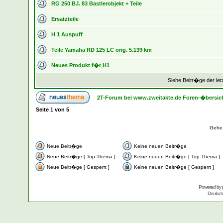
RG 250 BJ. 83 Bastlerobjekt + Teile
Ersatzteile
H 1 Auspuff
Teile Yamaha RD 125 LC orig. 5.139 km
Neues Produkt f�r H1
Siehe Beitr�ge der let
2T-Forum bei www.zweitakte.de Foren-�bersic
Seite
1
von
5
Gehe
Neue Beitr�ge
Keine neuen Beitr�ge
Neue Beitr�ge [ Top-Thema ]
Keine neuen Beitr�ge [ Top-Thema ]
Neue Beitr�ge [ Gesperrt ]
Keine neuen Beitr�ge [ Gesperrt ]
Powered by
Deutsc