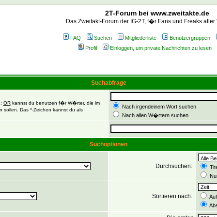
2T-Forum bei www.zweitakte.de
Das Zweitakt-Forum der IG-2T, f�r Fans und Freaks aller
FAQ
Suchen
Mitgliederliste
Benutzergruppen
Profil
Einloggen, um private Nachrichten zu lesen
Suchabfrage
n;
OR
kannst du benutzen f�r W�rter, die im
Nach irgendeinem Wort suchen
 sollen. Das *-Zeichen kannst du als
Nach allen W�rtern suchen
Suchoptionen
Durchsuchen:
Tit
Nur
Sortieren nach:
Auf
Abs