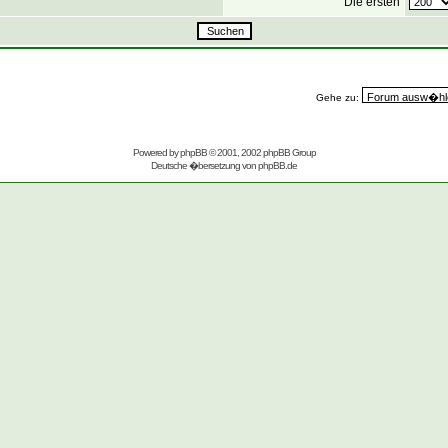
Die ersten
Gehe zu:
Powered by
phpBB
© 2001, 2002 phpBB Group
Deutsche �bersetzung von
phpBB.de