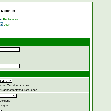
 "�lbrenner"
Registrieren
Login
el und Text durchsuchen
 Nachrichtentext durchsuchen
steigend
teigend