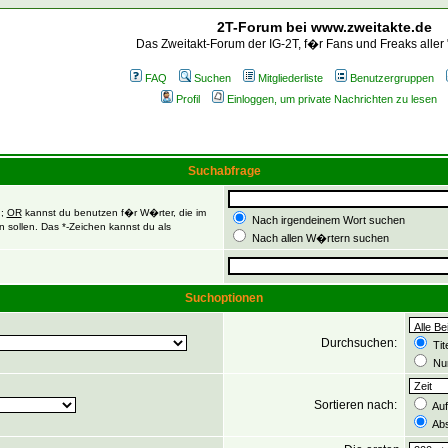
2T-Forum bei www.zweitakte.de
Das Zweitakt-Forum der IG-2T, f�r Fans und Freaks aller
FAQ
Suchen
Mitgliederliste
Benutzergruppen
Profil
Einloggen, um private Nachrichten zu lesen
Suchabfrage
n;
OR
kannst du benutzen f�r W�rter, die im
Nach irgendeinem Wort suchen
 sollen. Das *-Zeichen kannst du als
Nach allen W�rtern suchen
Suchoptionen
Durchsuchen:
Tit
Nur
Sortieren nach:
Auf
Abs