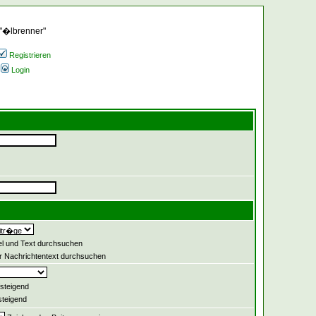
 "�lbrenner"
Registrieren
Login
el und Text durchsuchen
 Nachrichtentext durchsuchen
steigend
teigend