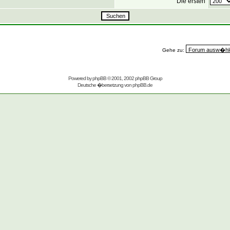
Die ersten
Gehe zu:
Powered by
phpBB
© 2001, 2002 phpBB Group
Deutsche �bersetzung von
phpBB.de