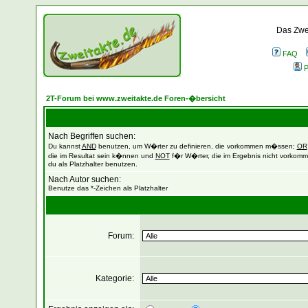
Das Zwei
FAQ
P
2T-Forum bei www.zweitakte.de Foren-�bersicht
Nach Begriffen suchen:
Du kannst
AND
benutzen, um W�rter zu definieren, die vorkommen m�ssen;
OR
die im Resultat sein k�nnen und
NOT
f�r W�rter, die im Ergebnis nicht vorkomm
du als Platzhalter benutzen.
Nach Autor suchen:
Benutze das *-Zeichen als Platzhalter
Forum:
Kategorie: