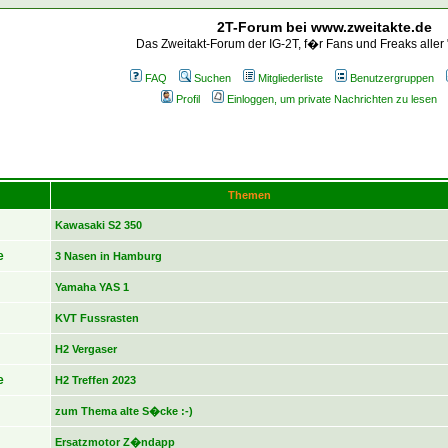
2T-Forum bei www.zweitakte.de
Das Zweitakt-Forum der IG-2T, f�r Fans und Freaks aller
FAQ
Suchen
Mitgliederliste
Benutzergruppen
Profil
Einloggen, um private Nachrichten zu lesen
Themen
Kawasaki S2 350
e
3 Nasen in Hamburg
Yamaha YAS 1
KVT Fussrasten
H2 Vergaser
e
H2 Treffen 2023
zum Thema alte S�cke :-)
Ersatzmotor Z�ndapp