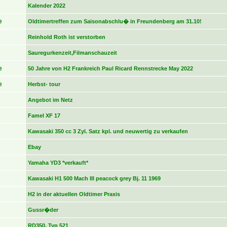
Kalender 2022
e
Oldtimertreffen zum Saisonabschlu� in Freundenberg am 31.10!
Reinhold Roth ist verstorben
Sauregurkenzeit,Filmanschauzeit
e
50 Jahre von H2 Frankreich Paul Ricard Rennstrecke May 2022
e
Herbst- tour
Angebot im Netz
Famel XF 17
Kawasaki 350 cc 3 Zyl. Satz kpl. und neuwertig zu verkaufen
Ebay
Yamaha YD3 *verkauft*
Kawasaki H1 500 Mach III peacock grey Bj. 11 1969
H2 in der aktuellen Oldtimer Praxis
Gussr�der
RD350, Typ 521