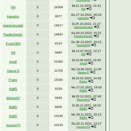
Mi.21.12.2022, 21:41
Pitl
0
24308
Pitl
Do.27.10.2022, 00:23
kawatze
0
9877
kawatze
Di.25.10.2022, 21:27
manicmecanic
0
16417
manicmecanic
Sa.08.10.2022, 20:31
Paulinchen61
0
19843
Paulinchen61
Do.06.10.2022, 20:12
Frank2KH
0
8210
Frank2KH
Mi.13.07.2022, 12:17
Pitl
0
9899
Pitl
Di.14.06.2022, 10:40
ingolf
0
21082
ingolf
Mo.13.06.2022, 11:40
Hasse E
0
11726
Hasse E
Mi.16.02.2022, 14:39
Franx
0
14184
Franx
Mo.17.01.2022, 18:43
RalfG
0
9239
RalfG
Mi.29.12.2021, 07:48
Manneh2
0
9646
Manneh2
Di.30.11.2021, 19:16
RalfG
0
8830
RalfG
Mo.29.11.2021, 20:13
RalfG
0
10195
RalfG
Do.25.11.2021, 13:27
husson73
0
10135
husson73