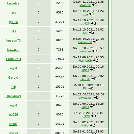
Do.04.11.2021, 21:38
kawatze
0
15130
kawatze
Mo.18.10.2021, 11:24
rolo
0
9580
rolo
So.17.10.2021, 00:49
gd926
0
27095
gd926
Mo.11.10.2021, 21:02
UO
0
14860
UO
Mo.04.10.2021, 12:10
husson73
0
8965
husson73
So.03.10.2021, 00:57
kawatze
0
7283
kawatze
So.19.09.2021, 20:55
Frank2KH
0
26611
Frank2KH
Do.09.09.2021, 09:16
ingolf
0
45990
ingolf
So.22.08.2021, 22:02
Gert K.
0
72386
Gert K.
Mi.18.08.2021, 20:13
Pitl
0
15301
Pitl
Mo.21.06.2021, 09:56
Daywalker
0
11773
Daywalker
So.20.06.2021, 15:26
ingolf
0
8675
ingolf
Fr.12.03.2021, 12:40
gd926
0
8075
gd926
Sa.06.02.2021, 12:32
Kribel
0
14191
Kribel
So.31.01.2021, 13:03
Insider
0
30337