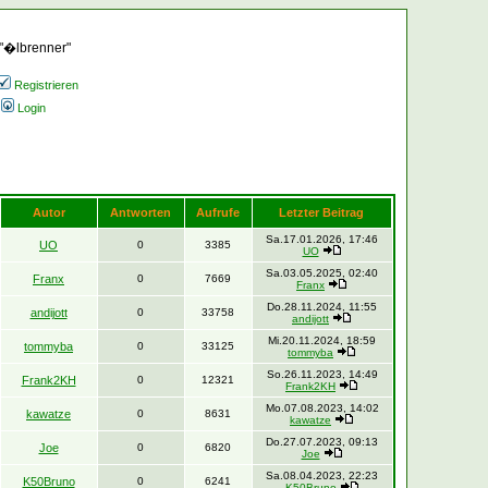
 "�lbrenner"
Registrieren
Login
Autor
Antworten
Aufrufe
Letzter Beitrag
Sa.17.01.2026, 17:46
UO
0
3385
UO
Sa.03.05.2025, 02:40
Franx
0
7669
Franx
Do.28.11.2024, 11:55
andijott
0
33758
andijott
Mi.20.11.2024, 18:59
tommyba
0
33125
tommyba
So.26.11.2023, 14:49
Frank2KH
0
12321
Frank2KH
Mo.07.08.2023, 14:02
kawatze
0
8631
kawatze
Do.27.07.2023, 09:13
Joe
0
6820
Joe
Sa.08.04.2023, 22:23
K50Bruno
0
6241
K50Bruno