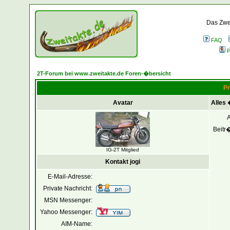
Das Zwei
FAQ
P
2T-Forum bei www.zweitakte.de Foren-�bersicht
Pr
Avatar
Alles 
Beitr
IG-2T Mitglied
Kontakt jogi
E-Mail-Adresse:
Private Nachricht:
MSN Messenger:
Yahoo Messenger:
AIM-Name: