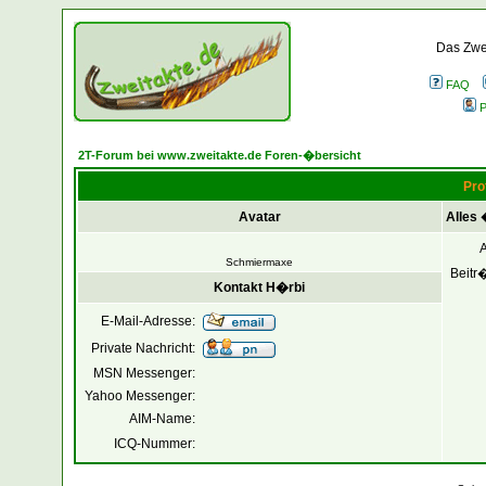
Das Zwei
FAQ
P
2T-Forum bei www.zweitakte.de Foren-�bersicht
Pro
Avatar
Alles
Schmiermaxe
Beitr
Kontakt H�rbi
E-Mail-Adresse:
Private Nachricht:
MSN Messenger:
Yahoo Messenger:
AIM-Name:
ICQ-Nummer: