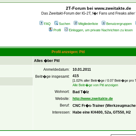
2T-Forum bei www.zweitakte.de
Das Zweitakt-Forum der IG-2T, f�r Fans und Freaks aller
FAQ
Suchen
Mitgliederliste
Benutzergruppen
Profil
Einloggen, um private Nachrichten zu lesen
Profil anzeigen: Pitl
Alles �ber Pitl
Anmeldedatum:
10.01.2011
415
Beitr�ge insgesamt:
[1.02% aller Beitr�ge / 0.07 Beitr�ge pro 
Alle Beitr�ge von Pitl anzeigen
Wohnort:
Bad T�lz
Website:
http://www.zweitakte.de
Beruf:
CNC Fr�s-Trainer (Werkzeugmache
Interessen:
Habe eine KH400, S2a, GT550, H2