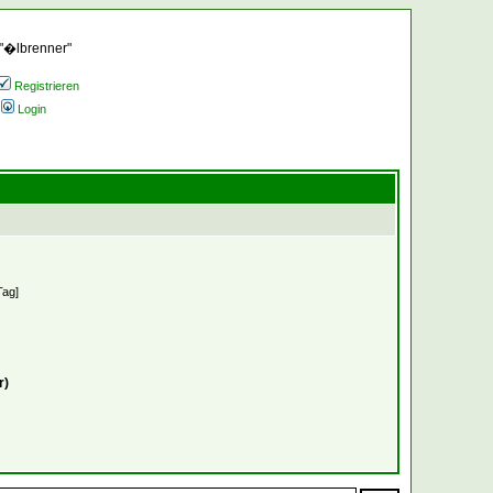
 "�lbrenner"
Registrieren
Login
Tag]
r)