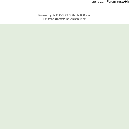
Gehe zu:
Powered by
phpBB
© 2001, 2002 phpBB Group
Deutsche �bersetzung von
phpBB.de