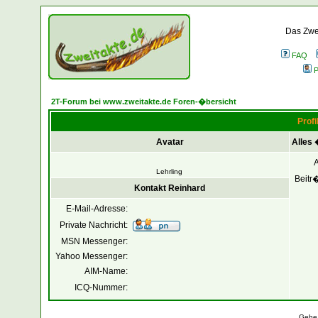
Das Zwei
FAQ
P
2T-Forum bei www.zweitakte.de Foren-�bersicht
Profi
Avatar
Alles 
Lehrling
Beitr
Kontakt Reinhard
E-Mail-Adresse:
Private Nachricht:
MSN Messenger:
Yahoo Messenger:
AIM-Name:
ICQ-Nummer:
Gehe