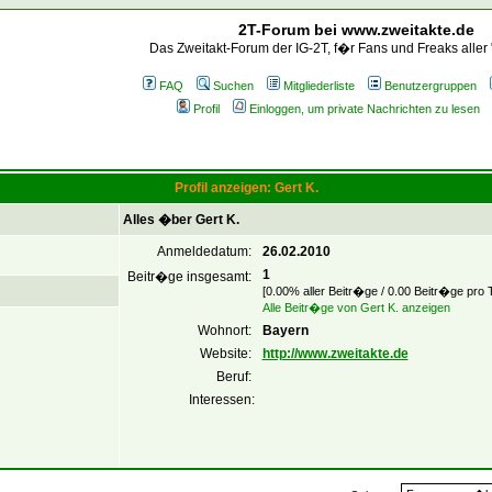
2T-Forum bei www.zweitakte.de
Das Zweitakt-Forum der IG-2T, f�r Fans und Freaks aller
FAQ
Suchen
Mitgliederliste
Benutzergruppen
Profil
Einloggen, um private Nachrichten zu lesen
Profil anzeigen: Gert K.
Alles �ber Gert K.
Anmeldedatum:
26.02.2010
1
Beitr�ge insgesamt:
[0.00% aller Beitr�ge / 0.00 Beitr�ge pro 
Alle Beitr�ge von Gert K. anzeigen
Wohnort:
Bayern
Website:
http://www.zweitakte.de
Beruf:
Interessen: