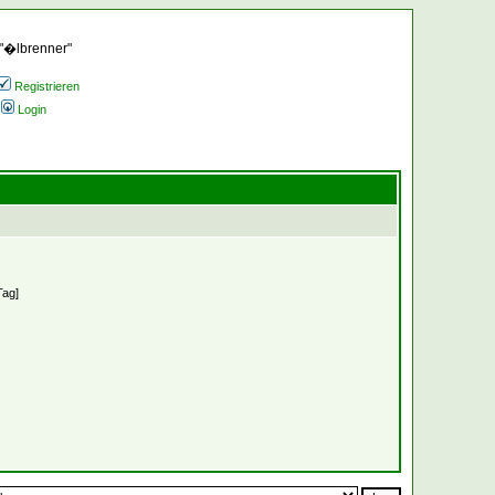
 "�lbrenner"
Registrieren
Login
Tag]