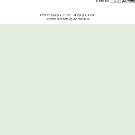
Gehe zu:
Powered by
phpBB
© 2001, 2002 phpBB Group
Deutsche �bersetzung von
phpBB.de