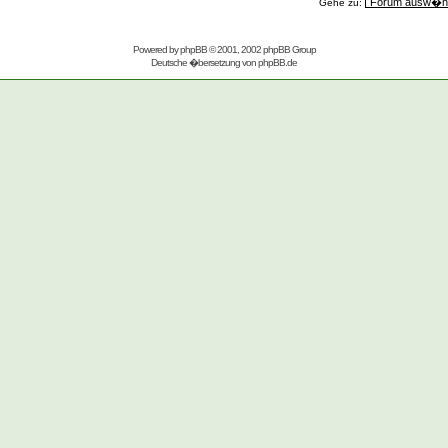
Gehe zu:
Powered by
phpBB
© 2001, 2002 phpBB Group
Deutsche �bersetzung von
phpBB.de