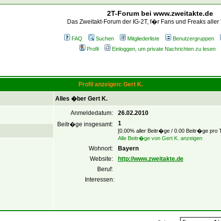
2T-Forum bei www.zweitakte.de
Das Zweitakt-Forum der IG-2T, f�r Fans und Freaks aller
FAQ
Suchen
Mitgliederliste
Benutzergruppen
Profil
Einloggen, um private Nachrichten zu lesen
Profil anzeigen: Gert K.
Alles �ber Gert K.
Anmeldedatum:
26.02.2010
1
Beitr�ge insgesamt:
[0.00% aller Beitr�ge / 0.00 Beitr�ge pro 
Alle Beitr�ge von Gert K. anzeigen
Wohnort:
Bayern
Website:
http://www.zweitakte.de
Beruf:
Interessen: