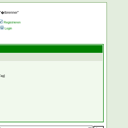
 "�lbrenner"
Registrieren
Login
Tag]