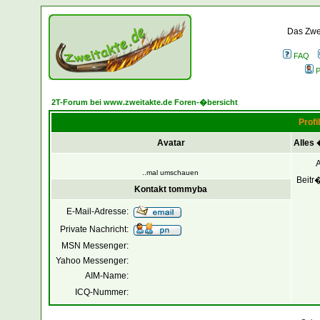
Das Zwei
FAQ
P
2T-Forum bei www.zweitakte.de Foren-�bersicht
Profi
Avatar
Alles
..mal umschauen
Beitr
Kontakt tommyba
E-Mail-Adresse:
Private Nachricht:
MSN Messenger:
Yahoo Messenger:
AIM-Name:
ICQ-Nummer: