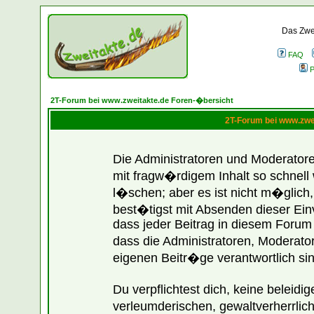
Das Zwei
FAQ
P
2T-Forum bei www.zweitakte.de Foren-�bersicht
2T-Forum bei www.zwe
Die Administratoren und Moderato
mit fragw�rdigem Inhalt so schnell
l�schen; aber es ist nicht m�glich
best�tigst mit Absenden dieser Ein
dass jeder Beitrag in diesem Forum
dass die Administratoren, Moderato
eigenen Beitr�ge verantwortlich sin
Du verpflichtest dich, keine belei
verleumderischen, gewaltverherrli