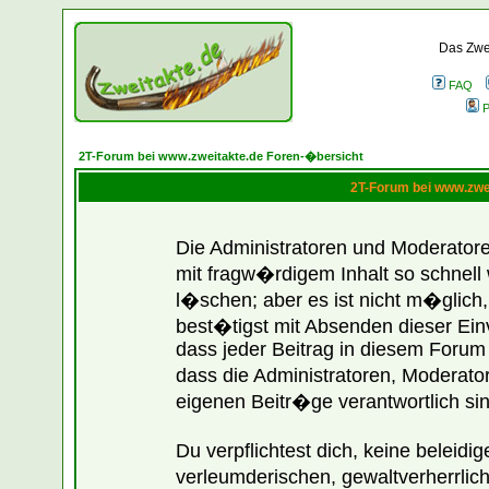
Das Zwei
FAQ
P
2T-Forum bei www.zweitakte.de Foren-�bersicht
2T-Forum bei www.zwe
Die Administratoren und Moderato
mit fragw�rdigem Inhalt so schnell
l�schen; aber es ist nicht m�glich
best�tigst mit Absenden dieser Ein
dass jeder Beitrag in diesem Forum
dass die Administratoren, Moderato
eigenen Beitr�ge verantwortlich sin
Du verpflichtest dich, keine belei
verleumderischen, gewaltverherrli