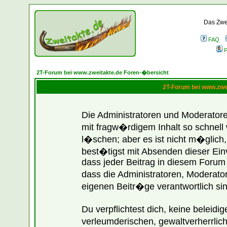
Das Zwei
FAQ
P
2T-Forum bei www.zweitakte.de Foren-�bersicht
2T-Forum bei www.zwe
Die Administratoren und Moderato
mit fragw�rdigem Inhalt so schnell
l�schen; aber es ist nicht m�glich
best�tigst mit Absenden dieser Ein
dass jeder Beitrag in diesem Forum
dass die Administratoren, Moderato
eigenen Beitr�ge verantwortlich sin
Du verpflichtest dich, keine belei
verleumderischen, gewaltverherrli