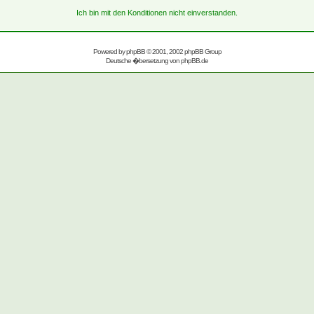
Ich bin mit den Konditionen nicht einverstanden.
Powered by
phpBB
© 2001, 2002 phpBB Group
Deutsche �bersetzung von
phpBB.de