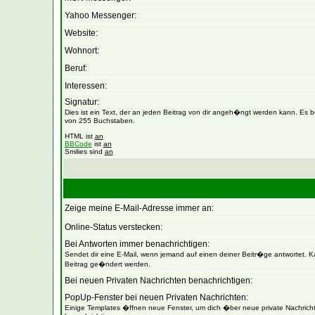
Yahoo Messenger:
Website:
Wohnort:
Beruf:
Interessen:
Signatur:
Dies ist ein Text, der an jeden Beitrag von dir angeh�ngt werden kann. Es be
von 255 Buchstaben.
HTML ist
an
BBCode
ist
an
Smilies sind
an
Zeige meine E-Mail-Adresse immer an:
Online-Status verstecken:
Bei Antworten immer benachrichtigen:
Sendet dir eine E-Mail, wenn jemand auf einen deiner Beitr�ge antwortet. 
Beitrag ge�ndert werden.
Bei neuen Privaten Nachrichten benachrichtigen:
PopUp-Fenster bei neuen Privaten Nachrichten:
Einige Templates �ffnen neue Fenster, um dich �ber neue private Nachrich