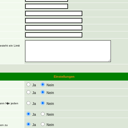
steht ein Limit
Einstellungen
Ja
Nein
Ja
Nein
Kann f�r jeden
Ja
Nein
Ja
Nein
Ja
Nein
ten zu