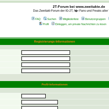
2T-Forum bei www.zweitakte.de
Das Zweitakt-Forum der IG-2T, f�r Fans und Freaks aller
FAQ
Suchen
Mitgliederliste
Benutzergruppen
Profil
Einloggen, um private Nachrichten zu lesen
Registrierungs-Informationen
Profil-Informationen