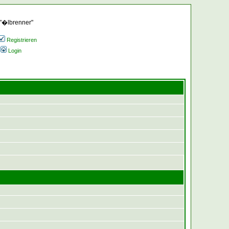
 "�lbrenner"
Registrieren
Login