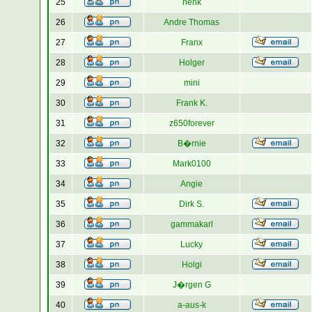
25
henk
26
Andre Thomas
27
Franx
28
Holger
29
mini
30
Frank K.
31
z650forever
32
B�rnie
33
Mark0100
34
Angie
35
Dirk S.
36
gammakarl
37
Lucky
38
Holgi
39
J�rgen G
40
a-aus-k