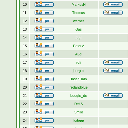
10
MarkusH
11
Thomas
12
werner
13
Gas
14
jogi
15
Peter A
16
Augi
17
roli
18
joerg b.
19
Josef Hain
20
redandblue
21
boogie_de
22
Det S
23
Smild
24
katopp