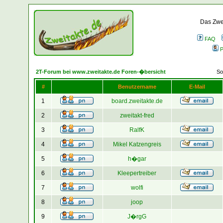
Das Zwei
FAQ
P
2T-Forum bei www.zweitakte.de Foren-�bersicht
So
#
Benutzername
E-Mail
1
board.zweitakte.de
2
zweitakt-fred
3
RalfK
4
Mikel Katzengreis
5
h�gar
6
Kleepertreiber
7
wolfi
8
joop
9
J�rgG