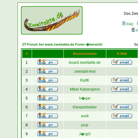
Das Zwei
FAQ
P
2T-Forum bei www.zweitakte.de Foren-�bersicht
So
#
Benutzername
E-Mail
1
board.zweitakte.de
2
zweitakt-fred
3
RalfK
4
Mikel Katzengreis
5
h�gar
6
Kleepertreiber
7
wolfi
8
joop
9
J�rgG