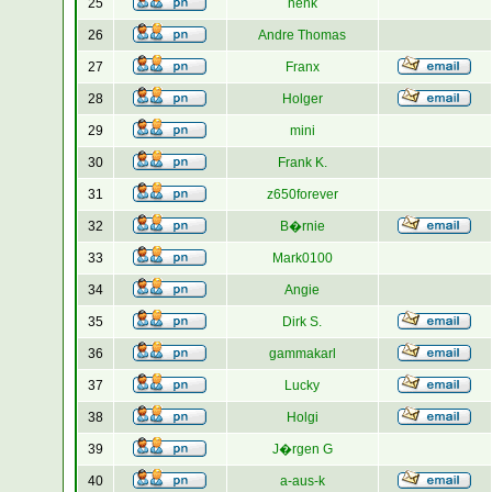
25
henk
26
Andre Thomas
27
Franx
28
Holger
29
mini
30
Frank K.
31
z650forever
32
B�rnie
33
Mark0100
34
Angie
35
Dirk S.
36
gammakarl
37
Lucky
38
Holgi
39
J�rgen G
40
a-aus-k