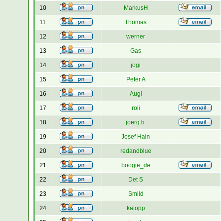
10
MarkusH
11
Thomas
12
werner
13
Gas
14
jogi
15
Peter A
16
Augi
17
roli
18
joerg b.
19
Josef Hain
20
redandblue
21
boogie_de
22
Det S
23
Smild
24
katopp