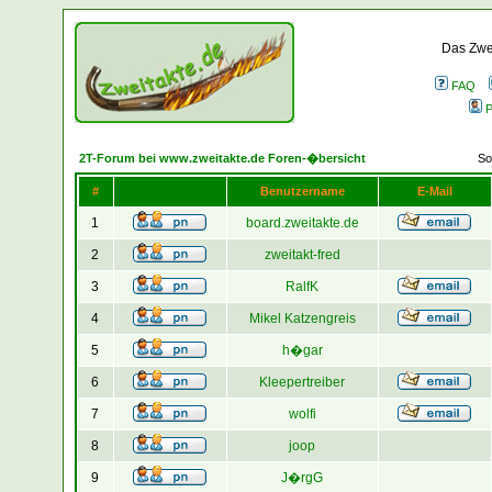
Das Zwei
FAQ
P
2T-Forum bei www.zweitakte.de Foren-�bersicht
So
#
Benutzername
E-Mail
1
board.zweitakte.de
2
zweitakt-fred
3
RalfK
4
Mikel Katzengreis
5
h�gar
6
Kleepertreiber
7
wolfi
8
joop
9
J�rgG