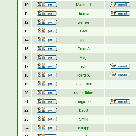
10
MarkusH
11
Thomas
12
werner
13
Gas
14
jogi
15
Peter A
16
Augi
17
roli
18
joerg b.
19
Josef Hain
20
redandblue
21
boogie_de
22
Det S
23
Smild
24
katopp