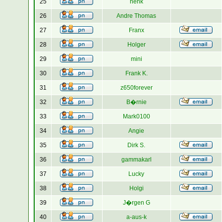
25
henk
26
Andre Thomas
27
Franx
28
Holger
29
mini
30
Frank K.
31
z650forever
32
B�rnie
33
Mark0100
34
Angie
35
Dirk S.
36
gammakarl
37
Lucky
38
Holgi
39
J�rgen G
40
a-aus-k