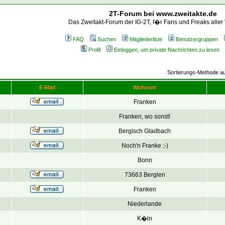
2T-Forum bei www.zweitakte.de
Das Zweitakt-Forum der IG-2T, f�r Fans und Freaks aller
FAQ
Suchen
Mitgliederliste
Benutzergruppen
Profil
Einloggen, um private Nachrichten zu lesen
Sortierungs-Methode 
E-Mail
Wohnort
Franken
Franken, wo sonst!
Bergisch Gladbach
Noch'n Franke ;-)
Bonn
73663 Berglen
Franken
Niederlande
K�ln