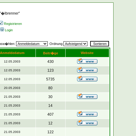
 "�lbrenner"
Registrieren
Login
ausw�hlen:
Ordnung
Anmeldedatum
Website
Beitr�ge
430
12.05.2003
123
12.05.2003
5735
12.05.2003
80
20.05.2003
30
21.05.2003
14
21.05.2003
407
21.05.2003
12
21.05.2003
122
21.05.2003