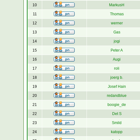
10
MarkusH
11
Thomas
12
werner
13
Gas
14
jogi
15
Peter A
16
Augi
17
roli
18
joerg b.
19
Josef Hain
20
redandblue
21
boogie_de
22
Det S
23
Smild
24
katopp