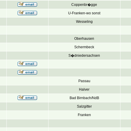
Coppenbr�gge
U-Franken-wo sonst
Wesseling
Oberhausen
Schermbeck
S�dniedersachsen
Passau
Halver
Bad Birnbach/NdB
Salzgitter
Franken