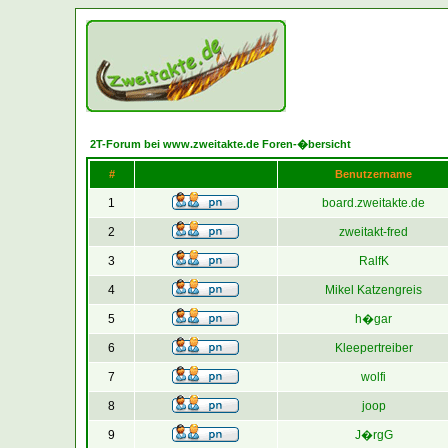
2T-Forum bei www.zweitakte.de Foren-�bersicht
#
Benutzername
1
board.zweitakte.de
2
zweitakt-fred
3
RalfK
4
Mikel Katzengreis
5
h�gar
6
Kleepertreiber
7
wolfi
8
joop
9
J�rgG