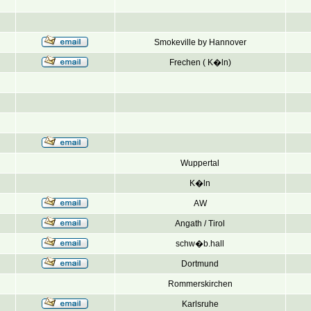
Smokeville by Hannover
Frechen ( K�ln)
Wuppertal
K�ln
AW
Angath / Tirol
schw�b.hall
Dortmund
Rommerskirchen
Karlsruhe