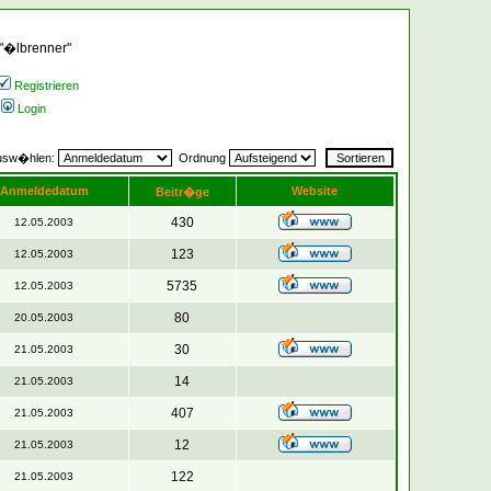
 "�lbrenner"
Registrieren
Login
ausw�hlen:
Ordnung
Anmeldedatum
Website
Beitr�ge
430
12.05.2003
123
12.05.2003
5735
12.05.2003
80
20.05.2003
30
21.05.2003
14
21.05.2003
407
21.05.2003
12
21.05.2003
122
21.05.2003