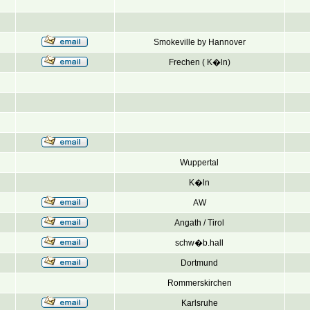
Smokeville by Hannover
Frechen ( K�ln)
Wuppertal
K�ln
AW
Angath / Tirol
schw�b.hall
Dortmund
Rommerskirchen
Karlsruhe