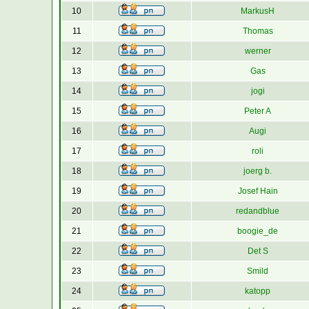
10
MarkusH
11
Thomas
12
werner
13
Gas
14
jogi
15
Peter A
16
Augi
17
roli
18
joerg b.
19
Josef Hain
20
redandblue
21
boogie_de
22
Det S
23
Smild
24
katopp