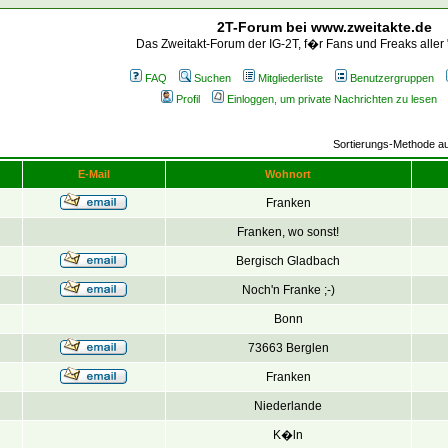
2T-Forum bei www.zweitakte.de
Das Zweitakt-Forum der IG-2T, f�r Fans und Freaks aller
FAQ
Suchen
Mitgliederliste
Benutzergruppen
Profil
Einloggen, um private Nachrichten zu lesen
Sortierungs-Methode 
E-Mail
Wohnort
Franken
Franken, wo sonst!
Bergisch Gladbach
Noch'n Franke ;-)
Bonn
73663 Berglen
Franken
Niederlande
K�ln