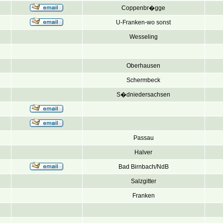
Coppenbr�gge
U-Franken-wo sonst
Wesseling
Oberhausen
Schermbeck
S�dniedersachsen
Passau
Halver
Bad Birnbach/NdB
Salzgitter
Franken