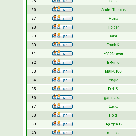
25
henk
26
Andre Thomas
27
Franx
28
Holger
29
mini
30
Frank K.
31
z650forever
32
B�rnie
33
Mark0100
34
Angie
35
Dirk S.
36
gammakarl
37
Lucky
38
Holgi
39
J�rgen G
40
a-aus-k