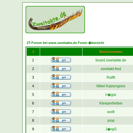
2T-Forum bei www.zweitakte.de Foren-�bersicht
#
Benutzername
1
board.zweitakte.de
2
zweitakt-fred
3
RalfK
4
Mikel Katzengreis
5
h�gar
6
Kleepertreiber
7
wolfi
8
joop
9
J�rgG