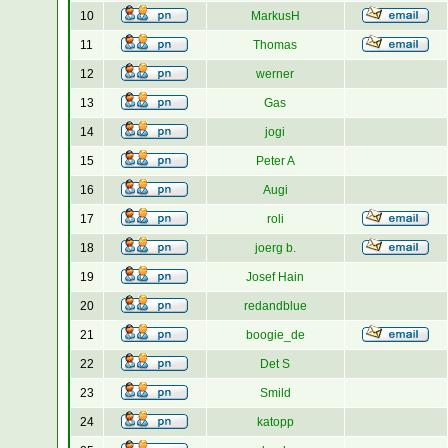
10
MarkusH
11
Thomas
12
werner
13
Gas
14
jogi
15
Peter A
16
Augi
17
roli
18
joerg b.
19
Josef Hain
20
redandblue
21
boogie_de
22
Det S
23
Smild
24
katopp