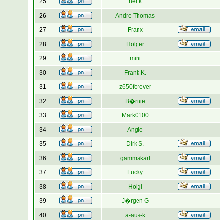
25
henk
26
Andre Thomas
27
Franx
28
Holger
29
mini
30
Frank K.
31
z650forever
32
B�rnie
33
Mark0100
34
Angie
35
Dirk S.
36
gammakarl
37
Lucky
38
Holgi
39
J�rgen G
40
a-aus-k