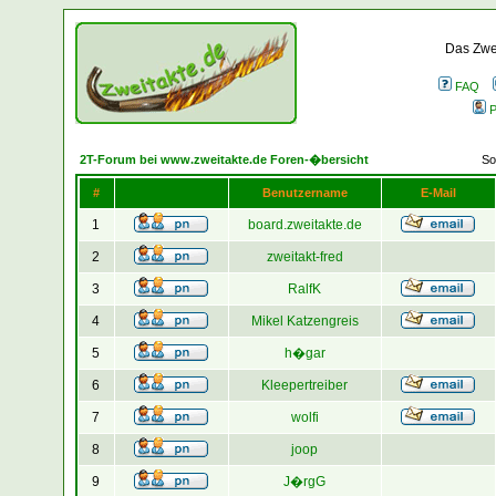
Das Zwei
FAQ
P
2T-Forum bei www.zweitakte.de Foren-�bersicht
So
#
Benutzername
E-Mail
1
board.zweitakte.de
2
zweitakt-fred
3
RalfK
4
Mikel Katzengreis
5
h�gar
6
Kleepertreiber
7
wolfi
8
joop
9
J�rgG