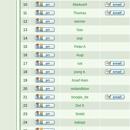
10
MarkusH
11
Thomas
12
werner
13
Gas
14
jogi
15
Peter A
16
Augi
17
roli
18
joerg b.
19
Josef Hain
20
redandblue
21
boogie_de
22
Det S
23
Smild
24
katopp