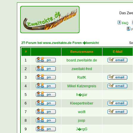
Das Zwei
FAQ
P
2T-Forum bei www.zweitakte.de Foren-�bersicht
So
#
Benutzername
E-Mail
1
board.zweitakte.de
2
zweitakt-fred
3
RalfK
4
Mikel Katzengreis
5
h�gar
6
Kleepertreiber
7
wolfi
8
joop
9
J�rgG