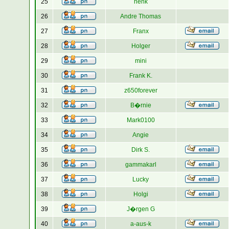
25
henk
26
Andre Thomas
27
Franx
28
Holger
29
mini
30
Frank K.
31
z650forever
32
B�rnie
33
Mark0100
34
Angie
35
Dirk S.
36
gammakarl
37
Lucky
38
Holgi
39
J�rgen G
40
a-aus-k