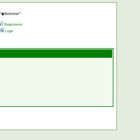
 "�lbrenner"
Registrieren
Login