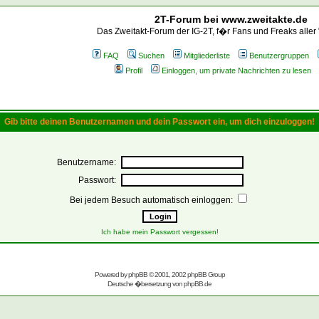
2T-Forum bei www.zweitakte.de
Das Zweitakt-Forum der IG-2T, f�r Fans und Freaks aller
FAQ
Suchen
Mitgliederliste
Benutzergruppen
Profil
Einloggen, um private Nachrichten zu lesen
Gib bitte deinen Benutzernamen und dein Passwort ein, um dich einzuloggen!
Benutzername:
Passwort:
Bei jedem Besuch automatisch einloggen:
Ich habe mein Passwort vergessen!
Powered by
phpBB
© 2001, 2002 phpBB Group
Deutsche �bersetzung von
phpBB.de