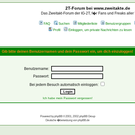
2T-Forum bei www.zweitakte.de
Das Zweitakt-Forum der IG-2T, f�r Fans und Freaks aller
FAQ
Suchen
Mitgliederliste
Benutzergruppen
Profil
Einloggen, um private Nachrichten zu lesen
Gib bitte deinen Benutzernamen und dein Passwort ein, um dich einzuloggen!
Benutzername:
Passwort:
Bei jedem Besuch automatisch einloggen:
Ich habe mein Passwort vergessen!
Powered by
phpBB
© 2001, 2002 phpBB Group
Deutsche �bersetzung von
phpBB.de