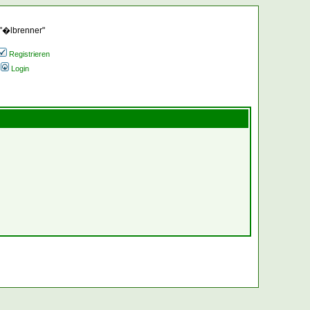
 "�lbrenner"
Registrieren
Login