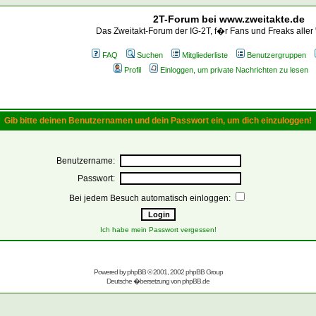
2T-Forum bei www.zweitakte.de
Das Zweitakt-Forum der IG-2T, f�r Fans und Freaks aller
FAQ
Suchen
Mitgliederliste
Benutzergruppen
Profil
Einloggen, um private Nachrichten zu lesen
Gib bitte deinen Benutzernamen und dein Passwort ein, um dich einzuloggen!
Benutzername:
Passwort:
Bei jedem Besuch automatisch einloggen:
Ich habe mein Passwort vergessen!
Powered by
phpBB
© 2001, 2002 phpBB Group
Deutsche �bersetzung von
phpBB.de