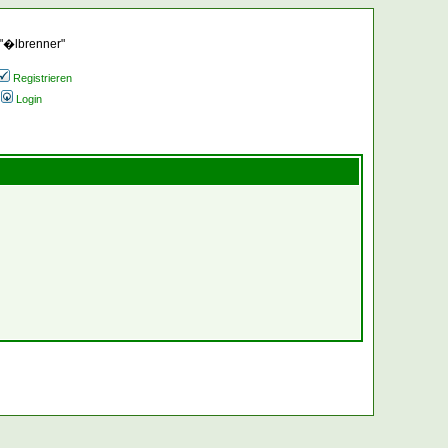
 "�lbrenner"
Registrieren
Login