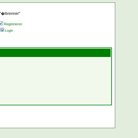
 "�lbrenner"
Registrieren
Login