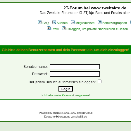
2T-Forum bei www.zweitakte.de
Das Zweitakt-Forum der IG-2T, f�r Fans und Freaks aller
FAQ
Suchen
Mitgliederliste
Benutzergruppen
Profil
Einloggen, um private Nachrichten zu lesen
Gib bitte deinen Benutzernamen und dein Passwort ein, um dich einzuloggen!
Benutzername:
Passwort:
Bei jedem Besuch automatisch einloggen:
Ich habe mein Passwort vergessen!
Powered by
phpBB
© 2001, 2002 phpBB Group
Deutsche �bersetzung von
phpBB.de