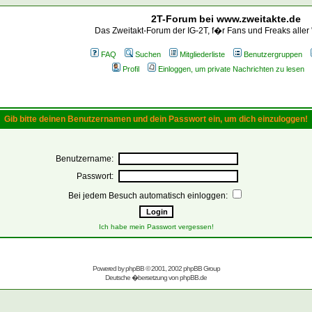
2T-Forum bei www.zweitakte.de
Das Zweitakt-Forum der IG-2T, f�r Fans und Freaks aller
FAQ
Suchen
Mitgliederliste
Benutzergruppen
Profil
Einloggen, um private Nachrichten zu lesen
Gib bitte deinen Benutzernamen und dein Passwort ein, um dich einzuloggen!
Benutzername:
Passwort:
Bei jedem Besuch automatisch einloggen:
Ich habe mein Passwort vergessen!
Powered by
phpBB
© 2001, 2002 phpBB Group
Deutsche �bersetzung von
phpBB.de