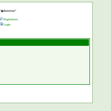
 "�lbrenner"
Registrieren
Login