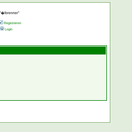
 "�lbrenner"
Registrieren
Login