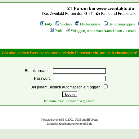
2T-Forum bei www.zweitakte.de
Das Zweitakt-Forum der IG-2T, f�r Fans und Freaks aller
FAQ
Suchen
Mitgliederliste
Benutzergruppen
Profil
Einloggen, um private Nachrichten zu lesen
Gib bitte deinen Benutzernamen und dein Passwort ein, um dich einzuloggen!
Benutzername:
Passwort:
Bei jedem Besuch automatisch einloggen:
Ich habe mein Passwort vergessen!
Powered by
phpBB
© 2001, 2002 phpBB Group
Deutsche �bersetzung von
phpBB.de