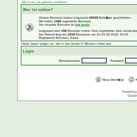
Alle Foren als gelesen markieren
Wer ist online?
Unsere Benutzer haben insgesamt
40548
Beitr�ge geschrieben.
Wir haben
1082
registrierte Benutzer.
Der neueste Benutzer ist
lola beule
.
Insgesamt sind
198
Benutzer online: Kein registrierter, kein verstec
Der Rekord liegt bei
1518
Benutzern am So.03.05.2026, 03:03.
Registrierte Benutzer: Keine
Diese Daten zeigen an, wer in den letzten 5 Minuten online war.
Login
Benutzername:
Passwort:
Neue Beitr�ge
K
Powered by
Deutsc