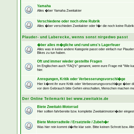
Yamaha
Alles �ber Yamaha Zweitakter
Verschiedene oder noch ohne Rubrik
Alles �ber verschieden Zweitakter oder f�r die noch keine Rubrik
Plauder- und Laberecke, wenns sonst nirgedwo passt
�ber alles m�gliche und rund ums's Lagerfeuer
Alles was in keine andere Kategorie passt oder einfach nur Plaude
Bikes zu tun haben.
Oft und immer wieder gestellte Fragen
Im Englischen auch "FAQ's" genannt, wenn eure Frage mit "Wie kan
hier.
Anregungen, Kritik oder Verbesserungsvorschl�ge
Hier k�nnt ihr eure Kritik oder Verbesserungsvorschl�ge �ber d
vor dem Gebrauch bitte Gehirn einschalten, Menschen machen me
Der Online Teilemarkt bei www.zweitakte.de
Biete Zweitakt-Motorrad
Hier sollten fahrbereite bzw. komplette Zweitaktmotorr�der eingest
Biete Motorradteile / Ersatzteile / Zubeh�r
Was hier rein kommt d�rfte klar sein. Bitte keinen Schrott bzw. Alt