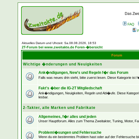
Das Zwei
FAQ
P
Aktuelles Datum und Uhrzeit: Sa.08.08.2026, 18:53
2T-Forum bei www.zweitakte.de Foren-�bersicht
Forum
Wichtige �nderungen und Neuigkeiten
Ank�ndigungen, New's und Regeln f�r das Forum
Falls was neues drin steht, bitte zuerst lesen. Diese Kategorie ist 
Fakt's �ber die IG-2T Mitgliedschaft
Ank�ndigungen, Neuigkeiten, Regeln und Abl�ufe. Diese Kategorie
lesbar.
2-Takter, alle Marken und Fabrikate
Allgemeines, f�r alles und jeden
Unser Hauptforum. Alles zum Thema Zweitakter, Tuning, Motor, Fah
Probleml�sungen und Fehlersuche
Wenn du ein bestimmtes Problem hast oder auf der Fehlersuche bist,