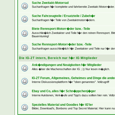
Suche Zweitakt-Motorrad
Suchanfragen f�r komplette und fahrbereite Zweitakt Motorr�der.
Suche Fahrzeugteile / Ersatzteile / Zubeh�r
Suchanfragen f�r Teile von Zweitaktmotorr�dern.
Biete Rennsport-Motorr�der bzw. -Teile
Ausschlie�lich Zweitakter und Teile f�r den reinen Rennsport. Bit
Bauerntuning!
Suche Rennsport-Motorr�der bzw. -Teile
Suchanfragen ausschlie�lich f�r Zweitakter und Teile nur f�r de
Die IG-2T intern, Bereich nur f�r IG Mitglieder
Ank�ndigungen und Neuigkeiten f�r Mitglieder
Alles �ber die Machenschaften der IG ;-)) Nur lesen m�glich.
IG-2T Forum, Allgemeines, Geheimes und Dinge die ande
Interne Diskussionsplattform f�r "oben genanntes". Vollzugriff
Ebay und Co, alles f�r Schn�ppchenj�ger
Interne Auktionen, Verk�ufe und Tipp's dazu sollten hier rein. Vollzu
Spezielles Material und Goodies f�r IG'ler
Bilder, Download's, Bonbons und Top Secret Material. Hier kann nu