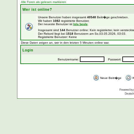
Alle Foren als gelesen markieren
Wer ist online?
Unsere Benutzer haben insgesamt
40548
Beitr�ge geschrieben.
Wir haben
1082
registrierte Benutzer.
Der neueste Benutzer ist
lola beule
.
Insgesamt sind
144
Benutzer online: Kein registrierter, kein verstec
Der Rekord liegt bei
1518
Benutzern am So.03.05.2026, 03:03.
Registrierte Benutzer: Keine
Diese Daten zeigen an, wer in den letzten 5 Minuten online war.
Login
Benutzername:
Passwort:
Neue Beitr�ge
K
Powered by
Deutsc