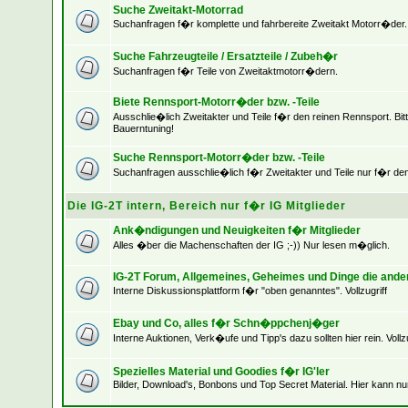
Suche Zweitakt-Motorrad
Suchanfragen f�r komplette und fahrbereite Zweitakt Motorr�der.
Suche Fahrzeugteile / Ersatzteile / Zubeh�r
Suchanfragen f�r Teile von Zweitaktmotorr�dern.
Biete Rennsport-Motorr�der bzw. -Teile
Ausschlie�lich Zweitakter und Teile f�r den reinen Rennsport. Bit
Bauerntuning!
Suche Rennsport-Motorr�der bzw. -Teile
Suchanfragen ausschlie�lich f�r Zweitakter und Teile nur f�r de
Die IG-2T intern, Bereich nur f�r IG Mitglieder
Ank�ndigungen und Neuigkeiten f�r Mitglieder
Alles �ber die Machenschaften der IG ;-)) Nur lesen m�glich.
IG-2T Forum, Allgemeines, Geheimes und Dinge die ande
Interne Diskussionsplattform f�r "oben genanntes". Vollzugriff
Ebay und Co, alles f�r Schn�ppchenj�ger
Interne Auktionen, Verk�ufe und Tipp's dazu sollten hier rein. Vollzu
Spezielles Material und Goodies f�r IG'ler
Bilder, Download's, Bonbons und Top Secret Material. Hier kann nu