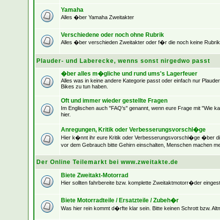
Yamaha
Alles �ber Yamaha Zweitakter
Verschiedene oder noch ohne Rubrik
Alles �ber verschieden Zweitakter oder f�r die noch keine Rubrik
Plauder- und Laberecke, wenns sonst nirgedwo passt
�ber alles m�gliche und rund ums's Lagerfeuer
Alles was in keine andere Kategorie passt oder einfach nur Plaude
Bikes zu tun haben.
Oft und immer wieder gestellte Fragen
Im Englischen auch "FAQ's" genannt, wenn eure Frage mit "Wie kan
hier.
Anregungen, Kritik oder Verbesserungsvorschl�ge
Hier k�nnt ihr eure Kritik oder Verbesserungsvorschl�ge �ber d
vor dem Gebrauch bitte Gehirn einschalten, Menschen machen me
Der Online Teilemarkt bei www.zweitakte.de
Biete Zweitakt-Motorrad
Hier sollten fahrbereite bzw. komplette Zweitaktmotorr�der eingest
Biete Motorradteile / Ersatzteile / Zubeh�r
Was hier rein kommt d�rfte klar sein. Bitte keinen Schrott bzw. Alt