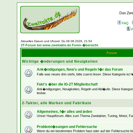
Das Zwei
FAQ
P
Aktuelles Datum und Uhrzeit: Do.06.08.2026, 21:54
2T-Forum bei www.zweitakte.de Foren-�bersicht
Forum
Wichtige �nderungen und Neuigkeiten
Ank�ndigungen, New's und Regeln f�r das Forum
Falls was neues drin steht, bitte zuerst lesen. Diese Kategorie ist 
Fakt's �ber die IG-2T Mitgliedschaft
Ank�ndigungen, Neuigkeiten, Regeln und Abl�ufe. Diese Kategorie
lesbar.
2-Takter, alle Marken und Fabrikate
Allgemeines, f�r alles und jeden
Unser Hauptforum. Alles zum Thema Zweitakter, Tuning, Motor, Fah
Probleml�sungen und Fehlersuche
Wenn du ein bestimmtes Problem hast oder auf der Fehlersuche bist,