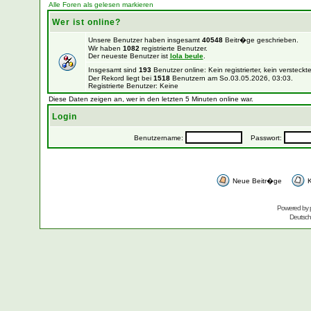
Alle Foren als gelesen markieren
Wer ist online?
Unsere Benutzer haben insgesamt
40548
Beitr�ge geschrieben.
Wir haben
1082
registrierte Benutzer.
Der neueste Benutzer ist
lola beule
.
Insgesamt sind
193
Benutzer online: Kein registrierter, kein verstec
Der Rekord liegt bei
1518
Benutzern am So.03.05.2026, 03:03.
Registrierte Benutzer: Keine
Diese Daten zeigen an, wer in den letzten 5 Minuten online war.
Login
Benutzername:
Passwort:
Neue Beitr�ge
K
Powered by
Deutsc