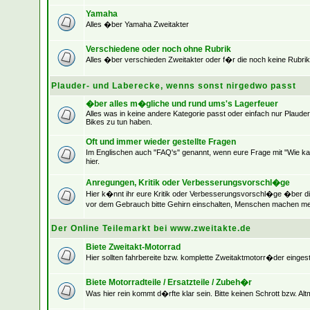
Yamaha
Alles �ber Yamaha Zweitakter
Verschiedene oder noch ohne Rubrik
Alles �ber verschieden Zweitakter oder f�r die noch keine Rubrik
Plauder- und Laberecke, wenns sonst nirgedwo passt
�ber alles m�gliche und rund ums's Lagerfeuer
Alles was in keine andere Kategorie passt oder einfach nur Plaude
Bikes zu tun haben.
Oft und immer wieder gestellte Fragen
Im Englischen auch "FAQ's" genannt, wenn eure Frage mit "Wie kan
hier.
Anregungen, Kritik oder Verbesserungsvorschl�ge
Hier k�nnt ihr eure Kritik oder Verbesserungsvorschl�ge �ber d
vor dem Gebrauch bitte Gehirn einschalten, Menschen machen me
Der Online Teilemarkt bei www.zweitakte.de
Biete Zweitakt-Motorrad
Hier sollten fahrbereite bzw. komplette Zweitaktmotorr�der eingest
Biete Motorradteile / Ersatzteile / Zubeh�r
Was hier rein kommt d�rfte klar sein. Bitte keinen Schrott bzw. Alt