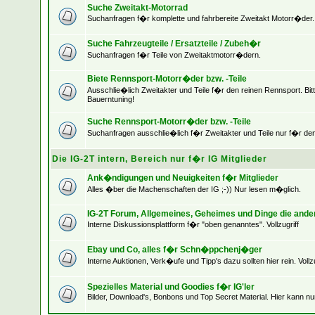
Suche Zweitakt-Motorrad
Suchanfragen f�r komplette und fahrbereite Zweitakt Motorr�der.
Suche Fahrzeugteile / Ersatzteile / Zubeh�r
Suchanfragen f�r Teile von Zweitaktmotorr�dern.
Biete Rennsport-Motorr�der bzw. -Teile
Ausschlie�lich Zweitakter und Teile f�r den reinen Rennsport. Bit
Bauerntuning!
Suche Rennsport-Motorr�der bzw. -Teile
Suchanfragen ausschlie�lich f�r Zweitakter und Teile nur f�r de
Die IG-2T intern, Bereich nur f�r IG Mitglieder
Ank�ndigungen und Neuigkeiten f�r Mitglieder
Alles �ber die Machenschaften der IG ;-)) Nur lesen m�glich.
IG-2T Forum, Allgemeines, Geheimes und Dinge die ande
Interne Diskussionsplattform f�r "oben genanntes". Vollzugriff
Ebay und Co, alles f�r Schn�ppchenj�ger
Interne Auktionen, Verk�ufe und Tipp's dazu sollten hier rein. Vollzu
Spezielles Material und Goodies f�r IG'ler
Bilder, Download's, Bonbons und Top Secret Material. Hier kann nu