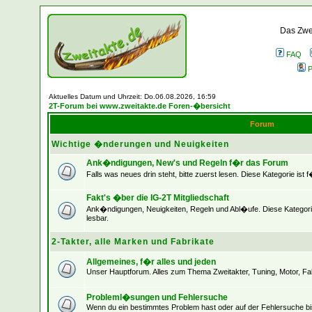
Das Zwei
FAQ
P
Aktuelles Datum und Uhrzeit: Do.06.08.2026, 16:59
2T-Forum bei www.zweitakte.de Foren-�bersicht
Forum
Wichtige �nderungen und Neuigkeiten
Ank�ndigungen, New's und Regeln f�r das Forum
Falls was neues drin steht, bitte zuerst lesen. Diese Kategorie ist 
Fakt's �ber die IG-2T Mitgliedschaft
Ank�ndigungen, Neuigkeiten, Regeln und Abl�ufe. Diese Kategorie
lesbar.
2-Takter, alle Marken und Fabrikate
Allgemeines, f�r alles und jeden
Unser Hauptforum. Alles zum Thema Zweitakter, Tuning, Motor, Fah
Probleml�sungen und Fehlersuche
Wenn du ein bestimmtes Problem hast oder auf der Fehlersuche bist,