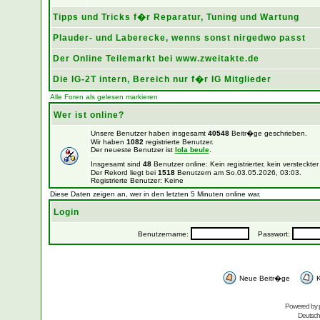
Tipps und Tricks f�r Reparatur, Tuning und Wartung
Plauder- und Laberecke, wenns sonst nirgedwo passt
Der Online Teilemarkt bei www.zweitakte.de
Die IG-2T intern, Bereich nur f�r IG Mitglieder
Alle Foren als gelesen markieren
Wer ist online?
Unsere Benutzer haben insgesamt
40548
Beitr�ge geschrieben.
Wir haben
1082
registrierte Benutzer.
Der neueste Benutzer ist
lola beule
.
Insgesamt sind
48
Benutzer online: Kein registrierter, kein versteck
Der Rekord liegt bei
1518
Benutzern am So.03.05.2026, 03:03.
Registrierte Benutzer: Keine
Diese Daten zeigen an, wer in den letzten 5 Minuten online war.
Login
Benutzername:
Passwort:
Neue Beitr�ge
K
Powered by
Deutsc