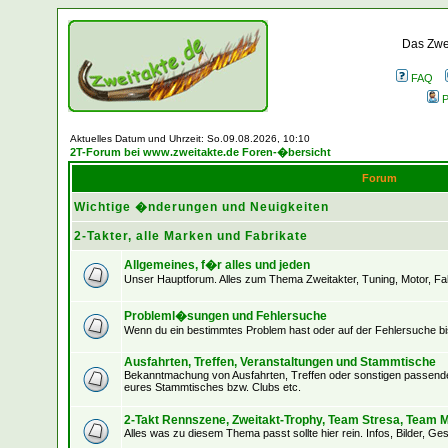
Das Zwei
FAQ
P
Aktuelles Datum und Uhrzeit: So.09.08.2026, 10:10
2T-Forum bei www.zweitakte.de Foren-�bersicht
Forum
Wichtige �nderungen und Neuigkeiten
2-Takter, alle Marken und Fabrikate
Allgemeines, f�r alles und jeden
Unser Hauptforum. Alles zum Thema Zweitakter, Tuning, Motor, Fah
Probleml�sungen und Fehlersuche
Wenn du ein bestimmtes Problem hast oder auf der Fehlersuche bist,
Ausfahrten, Treffen, Veranstaltungen und Stammtische
Bekanntmachung von Ausfahrten, Treffen oder sonstigen passenden
eures Stammtisches bzw. Clubs etc.
2-Takt Rennszene, Zweitakt-Trophy, Team Stresa, Team M
Alles was zu diesem Thema passt sollte hier rein. Infos, Bilder, Ges