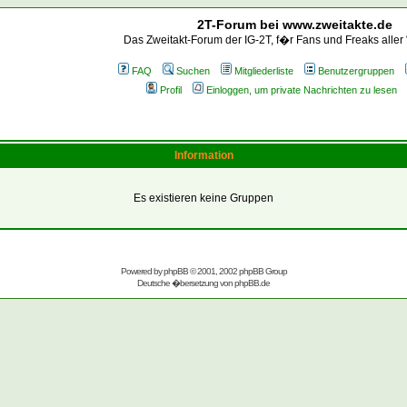
2T-Forum bei www.zweitakte.de
Das Zweitakt-Forum der IG-2T, f�r Fans und Freaks aller
FAQ
Suchen
Mitgliederliste
Benutzergruppen
Profil
Einloggen, um private Nachrichten zu lesen
Information
Es existieren keine Gruppen
Powered by
phpBB
© 2001, 2002 phpBB Group
Deutsche �bersetzung von
phpBB.de