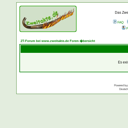
Das Zwei
FAQ
P
2T-Forum bei www.zweitakte.de Foren-�bersicht
Es exi
Powered by
Deutsc