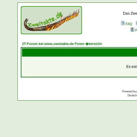
Das Zwei
FAQ
P
2T-Forum bei www.zweitakte.de Foren-�bersicht
Es exi
Powered by
Deutsc