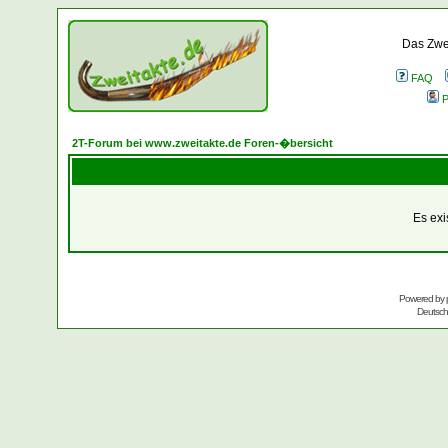
Das Zwei
FAQ
P
2T-Forum bei www.zweitakte.de Foren-�bersicht
Es exi
Powered by
Deutsc