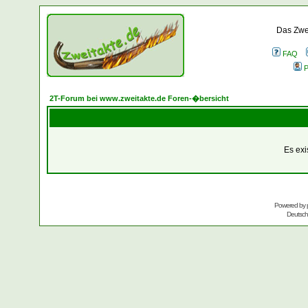
Das Zwei
FAQ
P
2T-Forum bei www.zweitakte.de Foren-�bersicht
Es exi
Powered by
Deutsc